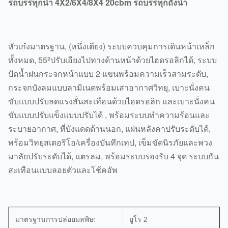
รถบรรทุกน้ำ 4X2/6X4/8X4 20cbm รถบรรทุกถังน้ำ
หัวเก๋งมาตรฐาน, (หนึ่งเตียง) ระบบควบคุมการเดินหน้าเหล็ก
ทั้งหมด, 55ºปรับเอียงไปทางด้านหน้าด้วยไฮดรอลิกได้, ระบบ
ปัดน้ำฝนกระจกหน้าแบบ 2 แขนพร้อมความเร็วสามระดับ,
กระจกบังลมแบบลามิเนตพร้อมเสาอากาศวิทยุ, เบาะนั่งคน
ขับแบบปรับลดแรงสั่นสะเทือนด้วยไฮดรอลิก และเบาะนั่งคน
ขับแบบปรับแข็งแบบปรับได้ , พร้อมระบบทำความร้อนและ
ระบายอากาศ, ที่บังแดดด้านนอก, แผ่นหลังคาปรับระดับได้,
พร้อมวิทยุสเตอริโอ/เครื่องบันทึกเทป, เข็มขัดนิรภัยและพวง
มาลัยปรับระดับได้, แตรลม, พร้อมระบบรองรับ 4 จุด ระบบกัน
สะเทือนแบบลอยตัวและโช้คอัพ
มาตรฐานการปล่อยมลพิษ:
ยูโร 2