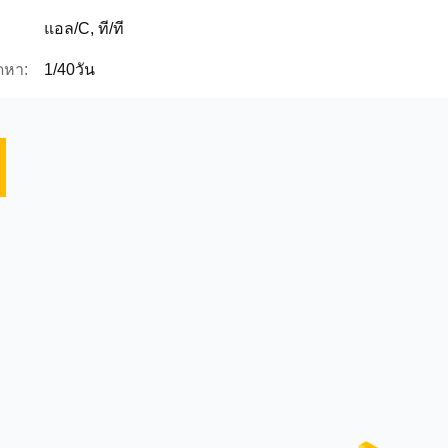
แอล/C, ที/ที
ดหา:
1/40วัน