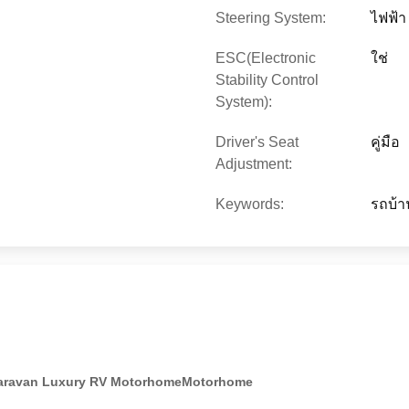
Steering System:
ไฟฟ้า
ESC(Electronic
ใช่
Stability Control
System):
Driver's Seat
คู่มือ
Adjustment:
Keywords:
รถบ้า
 Caravan Luxury RV MotorhomeMotorhome