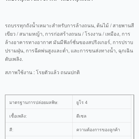
รถบรรทุกถังน้ำเหมาะสำหรับการล้างถนน, ต้นไม้ / สายพานสี
เขียว / สนามหญ้า, การก่อสร้างถนน / โรงงาน / เหมือง, การ
ล้างอาคารทางอากาศ มันมีฟังก์ชั่นของสปริงเกอร์, การปราบ
ปรามฝุ่น, การฉีดพ่นสูงและต่ำ, และการขนส่งทางน้ำ, ฉุกเฉิน
ดับเพลิง.
สภาพใช้งาน : โรยตัวแล้ว ถนนปกติ
มาตรฐานการปล่อยมลพิษ:
ยูโร 4
เชื้อเพลิง:
ดีเซล
สี:
ความต้องการของลูกค้า