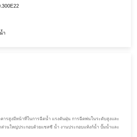
.300E22
น้ำ
ารสูงมีหน้าที่ในการฉีดน้ำ แรงดันฝุ่น การฉีดพ่นในระดับสูงและ
หมดส่วนใหญ่ประกอบด้วยแชสซี น้ำ งานประกอบแท้งก์น้ำ ปั๊มน้ำและ