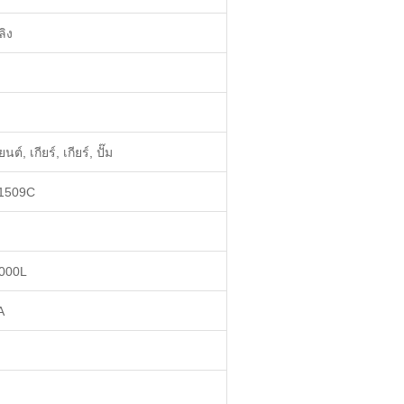
ลิง
ยนต์, เกียร์, เกียร์, ปั๊ม
1509C
000L
A