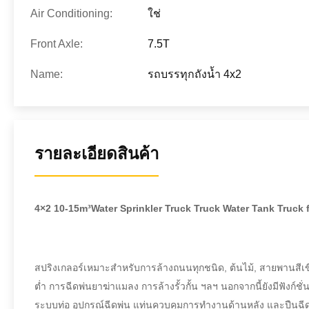
Air Conditioning:
ใช่
Front Axle:
7.5T
Name:
รถบรรทุกถังน้ำ 4x2
รายละเอียดสินค้า
4×2 10-15m³Water Sprinkler Truck Truck Water Tank Truck f
สปริงเกลอร์เหมาะสำหรับการล้างถนนทุกชนิด, ต้นไม้, สายพานสีเข
ต่ำ การฉีดพ่นยาฆ่าแมลง การล้างรั้วกั้น ฯลฯ นอกจากนี้ยังมีฟัง
ระบบท่อ อุปกรณ์ฉีดพ่น แท่นควบคุมการทำงานด้านหลัง และปืนฉี