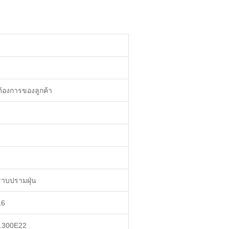
้องการของลูกค้า
าบปรามฝุ่น
16
.300E22